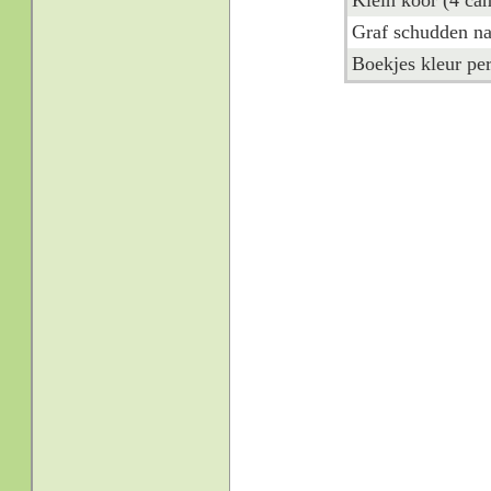
Klein koor (4 can
Graf schudden na
Boekjes kleur per