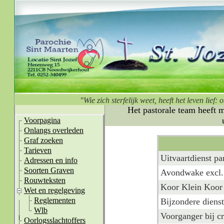
"Wie zich sterfelijk weet, heeft het leven lie
Het pastorale team heeft 
Voorpagina
Onlangs overleden
Graf zoeken
Tarieven
Uitvaartdienst pa
Adressen en info
Soorten Graven
Avondwake excl.
Rouwteksten
Koor Klein Koor 
Wet en regelgeving
Reglementen
Bijzondere diens
Wlb
Voorganger bij cr
Oorlogsslachtoffers