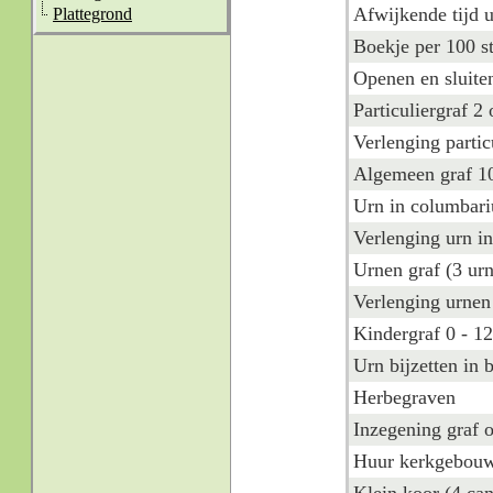
Afwijkende tijd u
Plattegrond
Boekje per 100 s
Openen en sluiten
Particuliergraf 2
Verlenging partic
Algemeen graf 10
Urn in columbari
Verlenging urn i
Urnen graf (3 urn
Verlenging urnen 
Kindergraf 0 - 12
Urn bijzetten in 
Herbegraven
Inzegening graf o
Huur kerkgebou